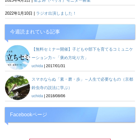
2023年4月1日 |
星よみ（ヘリオ）モニター募集
2022年1月10日 |
ラジオ出演しました！
今週読まれている記事
【無料セミナー開催】子どもや部下を育てるコミュニケ
ーション力～「褒め方叱り方」
uchida
|
2017/01/31
スマホならぬ「素・磨・歩」～人生で必要なもの（京都
鈴虫寺の説法に学ぶ）
uchida
|
2018/08/06
Facebookページ